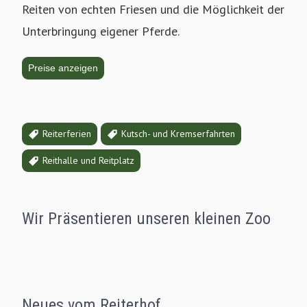
Reiten von echten Friesen und die Möglichkeit der
Unterbringung eigener Pferde.
Preise anzeigen
Reiterferien
Kutsch- und Kremserfahrten
Reithalle und Reitplatz
Geländeritt
15 €
Wir Präsentieren unseren kleinen Zoo
pro Reiter
Gruppenritt
ca. 45-60 min.
Neues vom Reiterhof