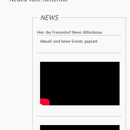
für Fortgeschrittene
NEWS
Hier die Friesenhof News Altlindenau
Anfragen
Aktuell sind keine Events geplant
Geländeritt
25 €
pro Reiter
auf Friesen
ca. 45 - 60 min.