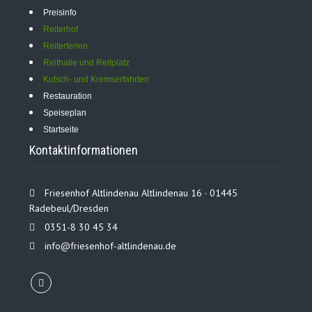
Preisinfo
Reiterhof
Reiterferien
Anfragen
Reithalle und Reitplatz
Kutsch- und Kremserfahrten
Restauration
Speiseplan
Startseite
Reitunterricht
Kontaktinformationen
20 €
Friesenhof Altlindenau Altlindenau 16 · 01445
pro Reiter
Radebeul/Dresden
0351-8 30 45 34
Einzelstunde
info@friesenhof-altlindenau.de
ca. 45 min.